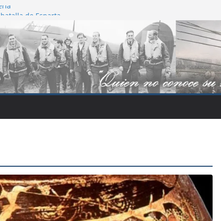
eria
 batalla de Esparta
wanakajima